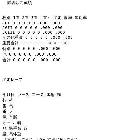
  障害競走成績 

種別 1着 2着 3着 4着～ 出走 勝率 連対率 

JGI 0 0 0 0 0 .000 .000 

JGII 0 0 0 0 0 .000 .000 

JGIII 0 0 0 0 0 .000 .000 

その他重賞 0 0 0 0 0 .000 .000 

重賞合計 0 0 0 0 0 .000 .000 

特別 0 0 0 0 0 .000 .000 

他 0 0 0 0 0 .000 .000 

合計 0 0 0 0 0 .000 .000 

出走レース 

年月日 レース コース 馬場 頭

数 枠

番 馬

番 人

気 単勝

オッズ 着

順 騎手名 斤

量 馬体重

（増減） タイム 上3F 通過順位 タイム
