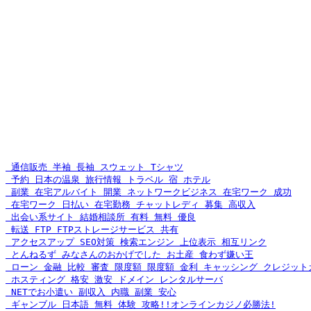
 通信販売 半袖 長袖 スウェット Tシャツ
 予約 日本の温泉 旅行情報 トラベル 宿 ホテル
 副業 在宅アルバイト 開業 ネットワークビジネス 在宅ワーク 成功
 在宅ワーク 日払い 在宅勤務 チャットレディ 募集 高収入
 出会い系サイト 結婚相談所 有料 無料 優良
 転送 FTP FTPストレージサービス 共有
 アクセスアップ SEO対策 検索エンジン 上位表示 相互リンク
 とんねるず みなさんのおかげでした お土産 食わず嫌い王
 ローン 金融 比較 審査 限度額 限度額 金利 キャッシング クレジットカ
 ホスティング 格安 激安 ドメイン レンタルサーバ
 NETでお小遣い 副収入 内職 副業 安心
 ギャンブル 日本語 無料 体験 攻略!!オンラインカジノ必勝法!