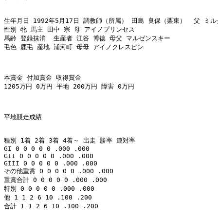
生年月日 1992年5月17日 調教師（所属） 田島 良保（栗東）  父 ミル
性別 牝 馬主 田中 宗 母 アイノプリンセス 

馬齢 登録抹消  生産者 江谷 博徳 母父 マルゼンスキー 

毛色 鹿毛 産地 浦河町 母母 アイノクレスピン 

本賞金 付加賞金 収得賞金 

1205万円 0万円 平地 200万円 障害 0万円 

平地競走成績 

種別 1着 2着 3着 4着～ 出走 勝率 連対率 

GI 0 0 0 0 0 .000 .000 

GII 0 0 0 0 0 .000 .000 

GIII 0 0 0 0 0 .000 .000 

その他重賞 0 0 0 0 0 .000 .000 

重賞合計 0 0 0 0 0 .000 .000 

特別 0 0 0 0 0 .000 .000 

他 1 1 2 6 10 .100 .200 

合計 1 1 2 6 10 .100 .200 
